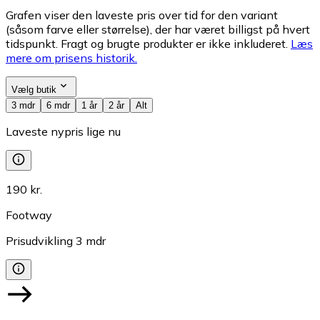
Grafen viser den laveste pris over tid for den variant
(såsom farve eller størrelse), der har været billigst på hvert
tidspunkt. Fragt og brugte produkter er ikke inkluderet.
Læs
mere om prisens historik.
Vælg butik
3 mdr
6 mdr
1 år
2 år
Alt
Laveste nypris lige nu
190 kr.
Footway
Prisudvikling
3
mdr