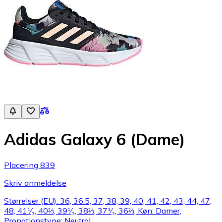
Adidas Galaxy 6 (Dame)
Placering 839
Skriv anmeldelse
Størrelser (EU): 36, 36.5, 37, 38, 39, 40, 41, 42, 43, 44, 47,
48, 41¹⁄₃, 40⅔, 39¹⁄₃, 38⅔, 37¹⁄₃, 36⅔, Køn: Damer,
Pronationstype: Neutral