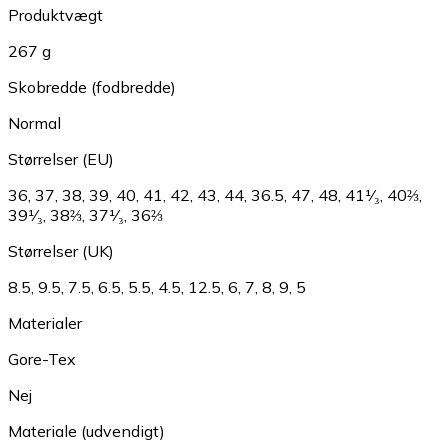
Produktvægt
267 g
Skobredde (fodbredde)
Normal
Størrelser (EU)
36
,
37
,
38
,
39
,
40
,
41
,
42
,
43
,
44
,
36.5
,
47
,
48
,
41¹⁄₃
,
40⅔
,
39¹⁄₃
,
38⅔
,
37¹⁄₃
,
36⅔
Størrelser (UK)
8.5
,
9.5
,
7.5
,
6.5
,
5.5
,
4.5
,
12.5
,
6
,
7
,
8
,
9
,
5
Materialer
Gore-Tex
Nej
Materiale (udvendigt)