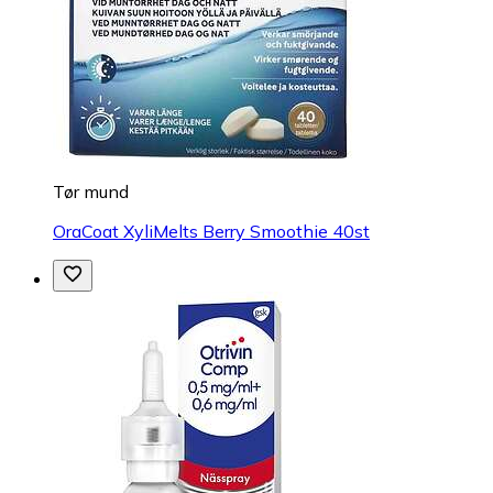
Tør mund
OraCoat XyliMelts Berry Smoothie 40st