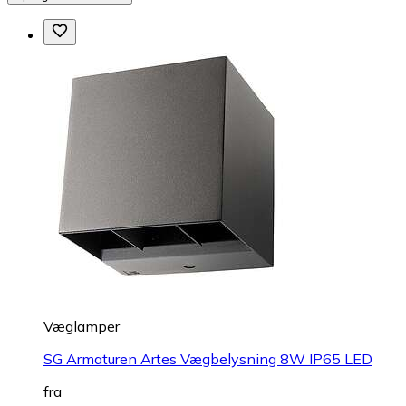
Væglamper
SG Armaturen Artes Vægbelysning 8W IP65 LED
fra