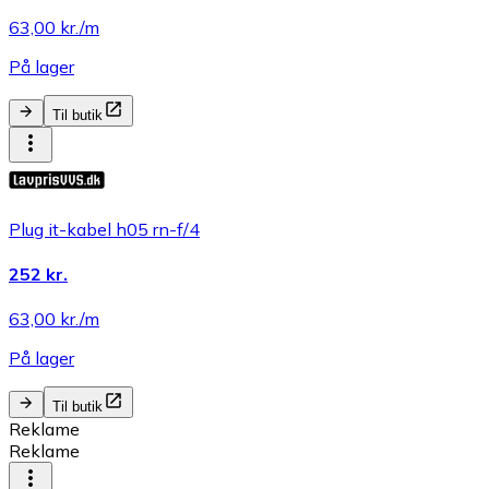
63,00 kr./m
På lager
Til butik
Plug it-kabel h05 rn-f/4
252 kr.
63,00 kr./m
På lager
Til butik
Reklame
Reklame