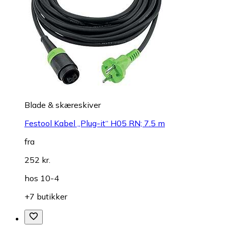
Blade & skæreskiver
Festool Kabel „Plug-it“ H05 RN; 7.5 m
fra
252 kr.
hos
10-4
+7 butikker