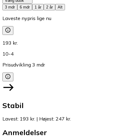
Vælg butik
3 mdr
6 mdr
1 år
2 år
Alt
Laveste nypris lige nu
193 kr.
10-4
Prisudvikling
3
mdr
Stabil
Lavest
:
193 kr.
|
Højest
:
247 kr.
Anmeldelser