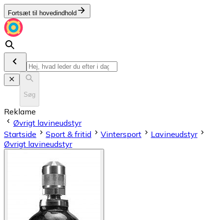
Fortsæt til hovedindhold
Søg
Reklame
Øvrigt lavineudstyr
Startside
Sport & fritid
Vintersport
Lavineudstyr
Øvrigt lavineudstyr