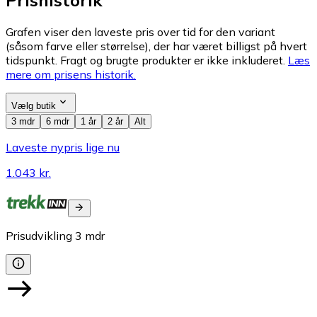
Prishistorik
Grafen viser den laveste pris over tid for den variant
(såsom farve eller størrelse), der har været billigst på hvert
tidspunkt. Fragt og brugte produkter er ikke inkluderet.
Læs
mere om prisens historik.
Vælg butik
3 mdr
6 mdr
1 år
2 år
Alt
Laveste nypris lige nu
1.043 kr.
Prisudvikling
3
mdr