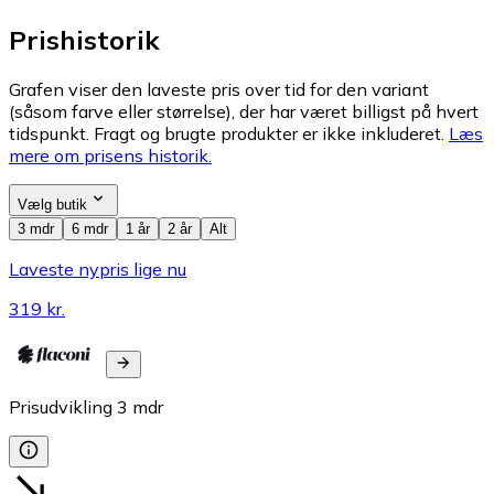
Prishistorik
Grafen viser den laveste pris over tid for den variant
(såsom farve eller størrelse), der har været billigst på hvert
tidspunkt. Fragt og brugte produkter er ikke inkluderet.
Læs
mere om prisens historik.
Vælg butik
3 mdr
6 mdr
1 år
2 år
Alt
Laveste nypris lige nu
319 kr.
Prisudvikling
3
mdr