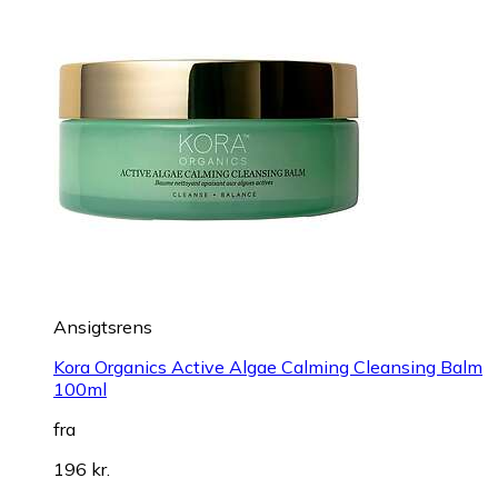
Ansigtsrens
Kora Organics Active Algae Calming Cleansing Balm
100ml
fra
196 kr.