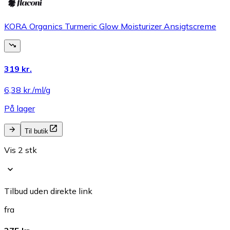
KORA Organics Turmeric Glow Moisturizer Ansigtscreme
319 kr.
6,38 kr./ml/g
På lager
Til butik
Vis 2 stk
Tilbud uden direkte link
fra