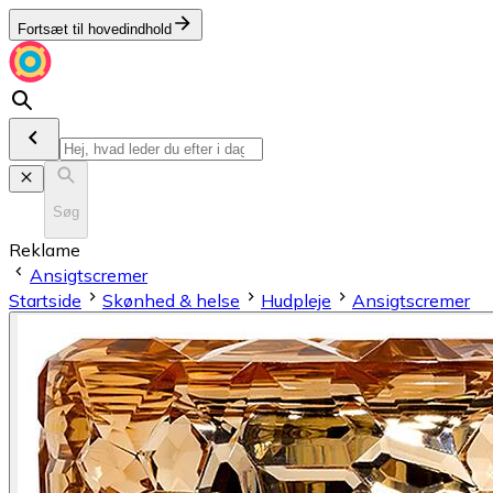
Fortsæt til hovedindhold
Søg
Reklame
Ansigtscremer
Startside
Skønhed & helse
Hudpleje
Ansigtscremer