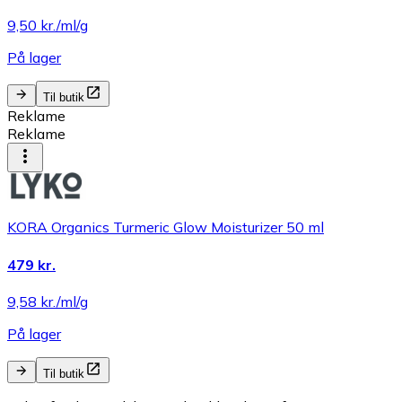
9,50 kr./ml/g
På lager
Til butik
Reklame
Reklame
KORA Organics Turmeric Glow Moisturizer 50 ml
479 kr.
9,58 kr./ml/g
På lager
Til butik