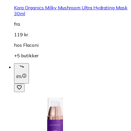
Kora Organics Milky Mushroom Ultra Hydrating Mask
30ml
fra
119 kr.
hos
Flaconi
+5 butikker
6%