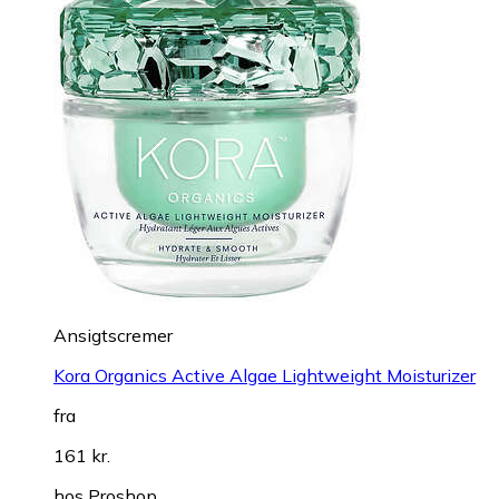
Ansigtscremer
Kora Organics Active Algae Lightweight Moisturizer
fra
161 kr.
hos
Proshop