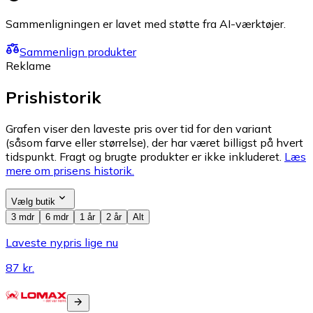
Sammenligningen er lavet med støtte fra AI-værktøjer.
Sammenlign produkter
Reklame
Prishistorik
Grafen viser den laveste pris over tid for den variant
(såsom farve eller størrelse), der har været billigst på hvert
tidspunkt. Fragt og brugte produkter er ikke inkluderet.
Læs
mere om prisens historik.
Vælg butik
3 mdr
6 mdr
1 år
2 år
Alt
Laveste nypris lige nu
87 kr.