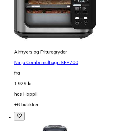
Airfryers og Frituregryder
Ninja Combi multiugn SFP700
fra
1.929 kr.
hos
Happii
+6 butikker