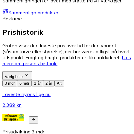
Sammenligningen er lavet med støtte fra AI-værktøjer.
Sammenlign produkter
Reklame
Prishistorik
Grafen viser den laveste pris over tid for den variant
(såsom farve eller størrelse), der har været billigst på hvert
tidspunkt. Fragt og brugte produkter er ikke inkluderet.
Læs
mere om prisens historik.
Vælg butik
3 mdr
6 mdr
1 år
2 år
Alt
Laveste nypris lige nu
2.389 kr.
Prisudvikling
3
mdr