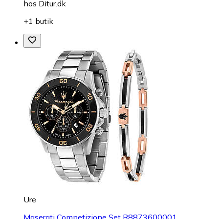
hos
Ditur.dk
+1 butik
Ure
Maserati Competizione Set R8873600001