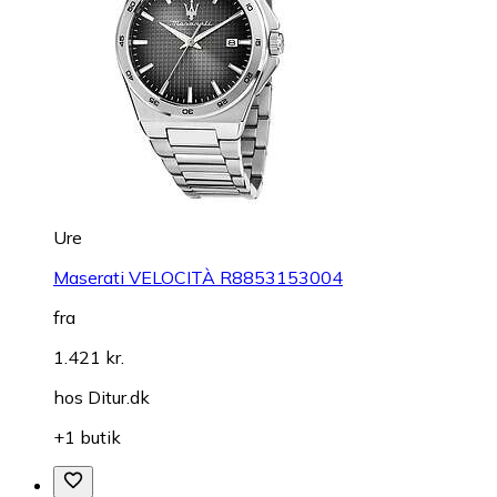
Ure
Maserati VELOCITÀ R8853153004
fra
1.421 kr.
hos
Ditur.dk
+1 butik