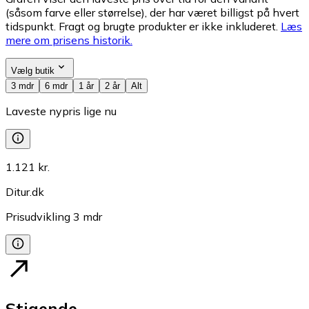
(såsom farve eller størrelse), der har været billigst på hvert
tidspunkt. Fragt og brugte produkter er ikke inkluderet.
Læs
mere om prisens historik.
Vælg butik
3 mdr
6 mdr
1 år
2 år
Alt
Laveste nypris lige nu
1.121 kr.
Ditur.dk
Prisudvikling
3
mdr
Stigende