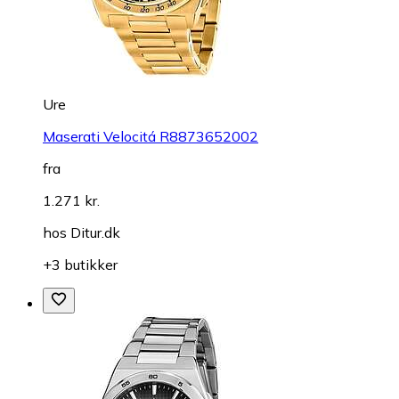
Ure
Maserati Velocitá R8873652002
fra
1.271 kr.
hos
Ditur.dk
+3 butikker