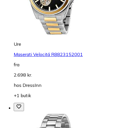
Ure
Maserati Velocitá R8823152001
fra
2.698 kr.
hos
DressInn
+1 butik