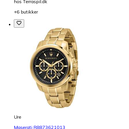
hos
Terraspil.dk
+6 butikker
Ure
Maserati R8873621013