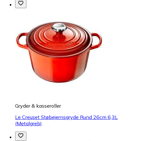
Gryder & kasseroller
Le Creuset Støbejernsgryde Rund 26cm 6,3L
(Metalgreb)