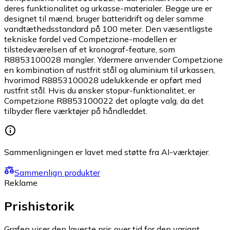
deres funktionalitet og urkasse-materialer. Begge ure er
designet til mænd, bruger batteridrift og deler samme
vandtæthedsstandard på 100 meter. Den væsentligste
tekniske fordel ved Competzione-modellen er
tilstedeværelsen af et kronograf-feature, som
R8853100028 mangler. Ydermere anvender Competzione
en kombination af rustfrit stål og aluminium til urkassen,
hvorimod R8853100028 udelukkende er opført med
rustfrit stål. Hvis du ønsker stopur-funktionalitet, er
Competzione R8853100022 det oplagte valg, da det
tilbyder flere værktøjer på håndleddet.
Sammenligningen er lavet med støtte fra AI-værktøjer.
Sammenlign produkter
Reklame
Prishistorik
Grafen viser den laveste pris over tid for den variant