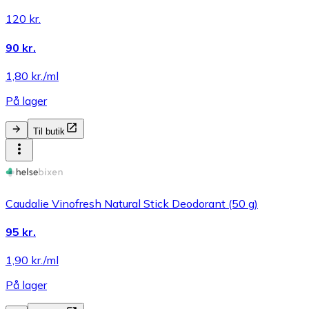
120 kr.
90 kr.
1,80 kr./ml
På lager
Til butik
Caudalie Vinofresh Natural Stick Deodorant (50 g)
95 kr.
1,90 kr./ml
På lager