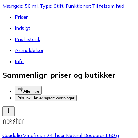
Mængde: 50 ml, Type: Stift, Funktioner: Til følsom hud
Priser
Indsigt
Prishistorik
Anmeldelser
Info
Sammenlign priser og butikker
Alle filtre
Pris inkl. leveringsomkostninger
Caudalíe Vinofresh 24-hour Natural Deodorant 50 g