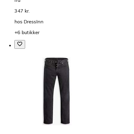
fra
347 kr.
hos
DressInn
+6 butikker