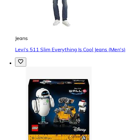
Jeans
Levi's 511 Slim Everything Is Cool Jeans (Men's)