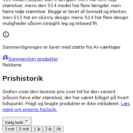
størrelser, mens den 514 model har flere længder, men
færre talje størrelser. Begge er lavet af bomuld og elastan,
men 513 har en skinny design, mens 514 har flere design
muligheder såsom straight leg og relaxed fit.
Sammenligningen er lavet med støtte fra AI-værktøjer.
Sammenlign produkter
Reklame
Prishistorik
Grafen viser den laveste pris over tid for den variant
(såsom farve eller størrelse), der har været billigst på hvert
tidspunkt. Fragt og brugte produkter er ikke inkluderet.
Læs
mere om prisens historik.
Vælg butik
3 mdr
6 mdr
1 år
2 år
Alt