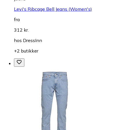
Levi's Ribcage Bell Jeans (Women's)
fra
312 kr.
hos
DressInn
+2 butikker