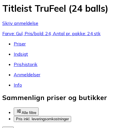
Titleist TruFeel (24 balls)
Skriv anmeldelse
Farve: Gul, Pris/bold: 24, Antal pr. pakke: 24 stk
Priser
Indsigt
Prishistorik
Anmeldelser
Info
Sammenlign priser og butikker
Alle filtre
Pris inkl. leveringsomkostninger