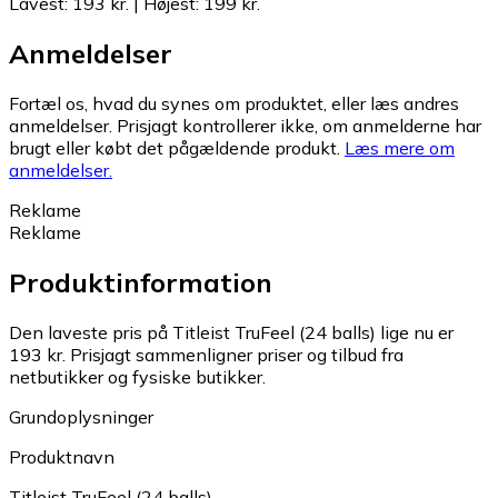
Lavest
:
193 kr.
|
Højest
:
199 kr.
Anmeldelser
Fortæl os, hvad du synes om produktet, eller læs andres
anmeldelser. Prisjagt kontrollerer ikke, om anmelderne har
brugt eller købt det pågældende produkt.
Læs mere om
anmeldelser.
Reklame
Reklame
Produktinformation
Den laveste pris på Titleist TruFeel (24 balls) lige nu er
193 kr.
Prisjagt sammenligner priser og tilbud fra
netbutikker og fysiske butikker.
Grundoplysninger
Produktnavn
Titleist TruFeel (24 balls)