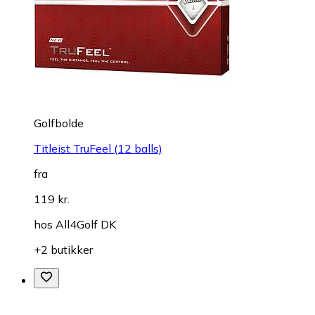
Golfbolde
Titleist TruFeel (12 balls)
fra
119 kr.
hos
All4Golf DK
+2 butikker