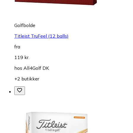
Golfbolde
Titleist TruFeel (12 balls)
fra
119 kr.
hos
All4Golf DK
+2 butikker