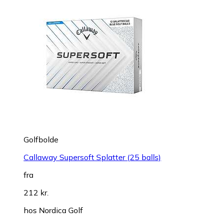
Golfbolde
Callaway Supersoft Splatter (25 balls)
fra
212 kr.
hos
Nordica Golf