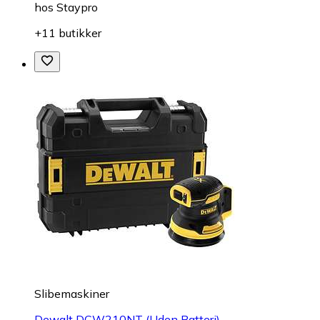
hos
Staypro
+11 butikker
Slibemaskiner
Dewalt DCW210NT (Uden Batteri)