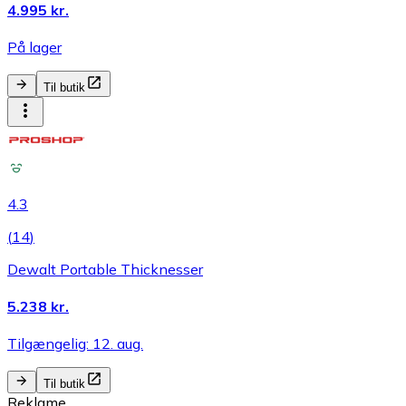
4.995 kr.
På lager
Til butik
4.3
(
14
)
Dewalt Portable Thicknesser
5.238 kr.
Tilgængelig: 12. aug.
Til butik
Reklame