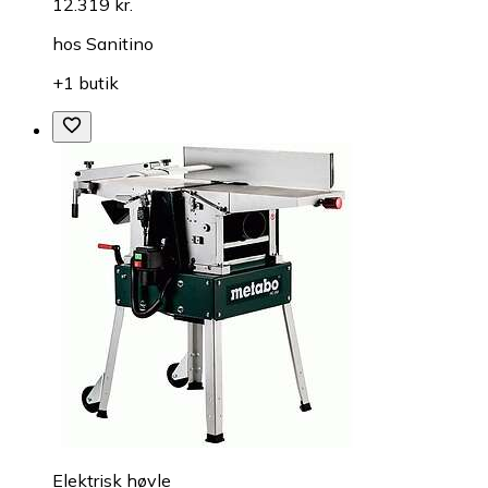
12.319 kr.
hos
Sanitino
+1 butik
Elektrisk høvle