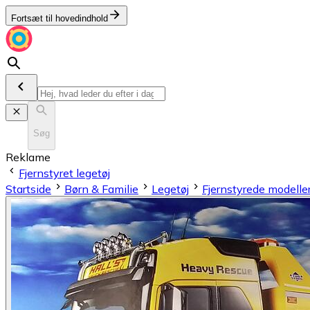
Fortsæt til hovedindhold
Søg
Reklame
Fjernstyret legetøj
Startside
Børn & Familie
Legetøj
Fjernstyrede modeller