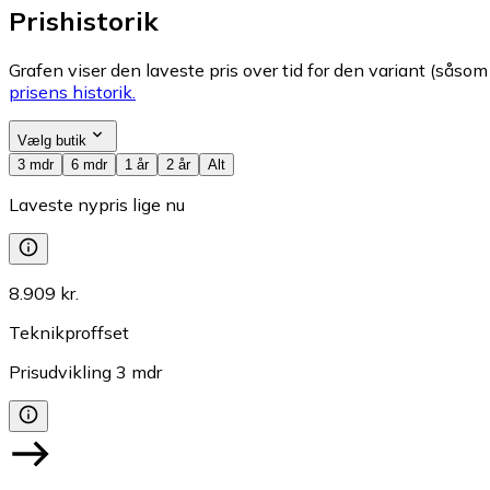
Prishistorik
Grafen viser den laveste pris over tid for den variant (såsom f
prisens historik.
Vælg butik
3 mdr
6 mdr
1 år
2 år
Alt
Laveste nypris lige nu
8.909 kr.
Teknikproffset
Prisudvikling
3
mdr