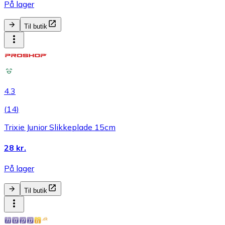
På lager
Til butik
4.3
(
14
)
Trixie Junior Slikkeplade 15cm
28 kr.
På lager
Til butik