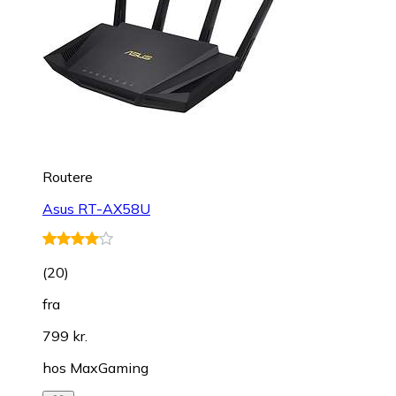
Routere
Asus RT-AX58U
(
20
)
fra
799 kr.
hos
MaxGaming