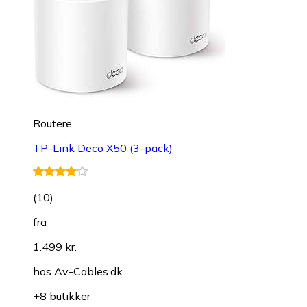
Routere
TP-Link Deco X50 (3-pack)
(
10
)
fra
1.499 kr.
hos
Av-Cables.dk
+8 butikker