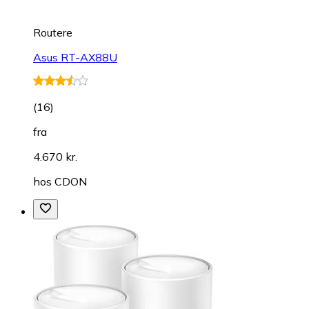
Routere
Asus RT-AX88U
(
16
)
fra
4.670 kr.
hos
CDON