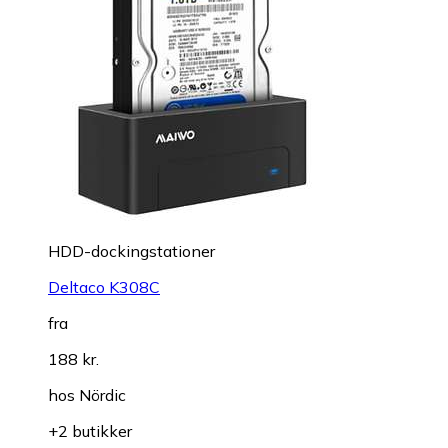
HDD-dockingstationer
Deltaco K308C
fra
188 kr.
hos
Nördic
+2 butikker