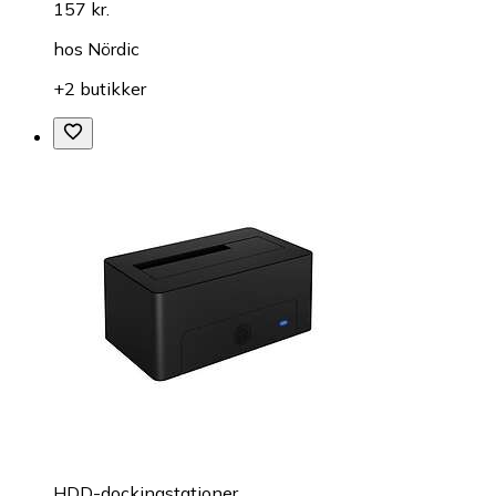
157 kr.
hos
Nördic
+2 butikker
HDD-dockingstationer