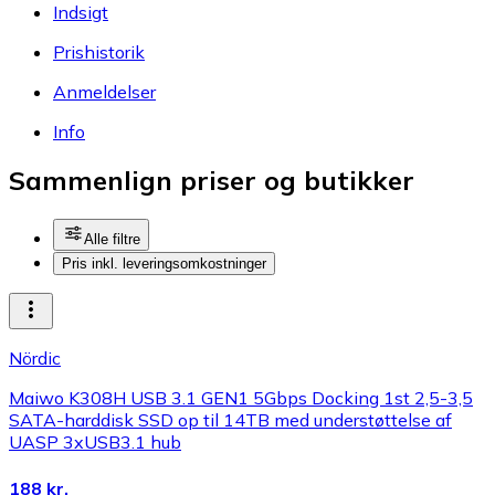
Indsigt
Prishistorik
Anmeldelser
Info
Sammenlign priser og butikker
Alle filtre
Pris inkl. leveringsomkostninger
Nördic
Maiwo K308H USB 3.1 GEN1 5Gbps Docking 1st 2,5-3,5
SATA-harddisk SSD op til 14TB med understøttelse af
UASP 3xUSB3.1 hub
188 kr.