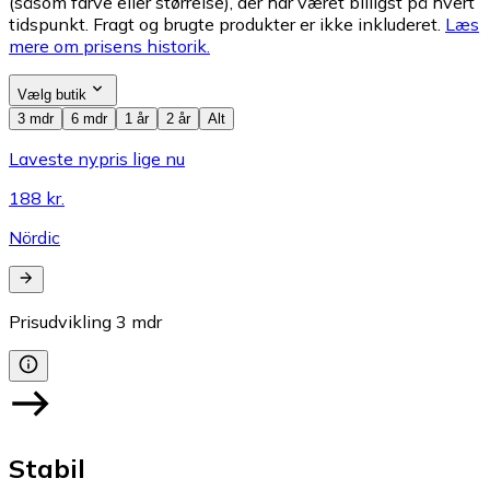
(såsom farve eller størrelse), der har været billigst på hvert
tidspunkt. Fragt og brugte produkter er ikke inkluderet.
Læs
mere om prisens historik.
Vælg butik
3 mdr
6 mdr
1 år
2 år
Alt
Laveste nypris lige nu
188 kr.
Nördic
Prisudvikling
3
mdr
Stabil