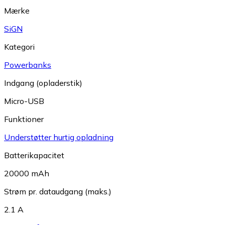
Mærke
SiGN
Kategori
Powerbanks
Indgang (opladerstik)
Micro-USB
Funktioner
Understøtter hurtig opladning
Batterikapacitet
20000 mAh
Strøm pr. dataudgang (maks.)
2.1 A