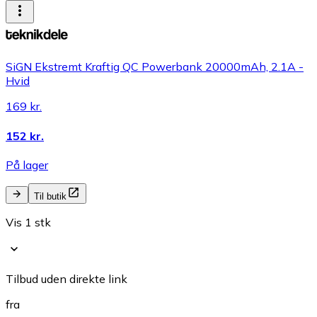
SiGN Ekstremt Kraftig QC Powerbank 20000mAh, 2.1A -
Hvid
169 kr.
152 kr.
På lager
Til butik
Vis 1 stk
Tilbud uden direkte link
fra