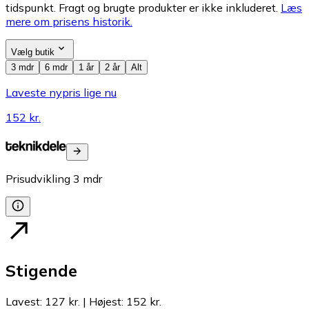
tidspunkt. Fragt og brugte produkter er ikke inkluderet.
Læs
mere om prisens historik.
Vælg butik
3 mdr
6 mdr
1 år
2 år
Alt
Laveste nypris lige nu
152 kr.
Prisudvikling
3
mdr
Stigende
Lavest
:
127 kr.
|
Højest
:
152 kr.