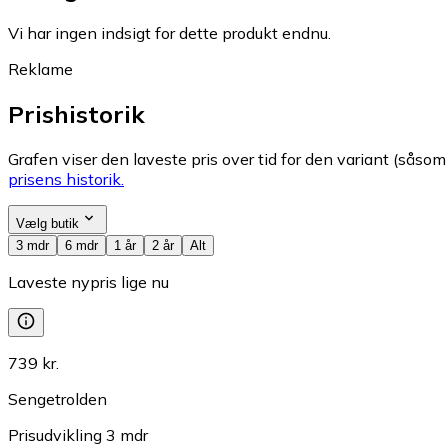
Vi har ingen indsigt for dette produkt endnu.
Reklame
Prishistorik
Grafen viser den laveste pris over tid for den variant (såsom f
prisens historik.
Vælg butik
3 mdr
6 mdr
1 år
2 år
Alt
Laveste nypris lige nu
739 kr.
Sengetrolden
Prisudvikling
3
mdr