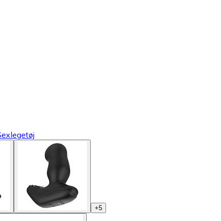
Sexlegetøj
+
5