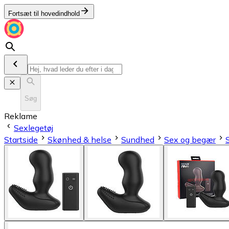
Fortsæt til hovedindhold
Søg
Reklame
Sexlegetøj
Startside
Skønhed & helse
Sundhed
Sex og begær