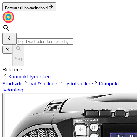
Fortsæt til hovedindhold
Søg
Reklame
Kompakt lydanlæg
Startside
Lyd & billede
Lydafspillere
Kompakt
lydanlæg