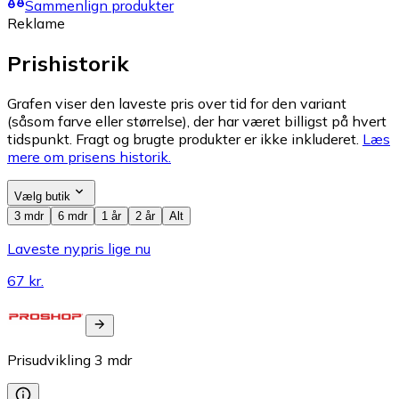
Sammenlign produkter
Reklame
Prishistorik
Grafen viser den laveste pris over tid for den variant
(såsom farve eller størrelse), der har været billigst på hvert
tidspunkt. Fragt og brugte produkter er ikke inkluderet.
Læs
mere om prisens historik.
Vælg butik
3 mdr
6 mdr
1 år
2 år
Alt
Laveste nypris lige nu
67 kr.
Prisudvikling
3
mdr