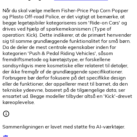
Når du skal vælge mellem Fisher-Price Pop Corn Popper
og Plasto Off-road Police, er det vigtigt at bemærke, at
begge legetøjsbiler kategoriseres som 'Ride-on Cars' og
drives ved hjælp af sparkemekanismen (Type of
operation: Kick). Dette indikerer, at de primært henvender
sig til samme grundlæggende funktionalitet for små børn.
Da de deler de mest centrale egenskaber inden for
kategorien 'Push & Pedal Riding Vehicles', såsom
fremdriftsmetode og køretøjstype, er forskellene
sandsynligvis mere kosmetiske eller relateret til detaljer,
der ikke fremgår af de grundlæggende specifikationer.
Forbrugere bør derfor fokusere på det specifikke design
eller de funktioner, der appellerer mest til barnet, da den
tekniske ydeevne, baseret på de tilgængelige data, ser
ensartet ud. Begge modeller tilbyder altså en 'Kick'-drevet
køreoplevelse.
Sammenligningen er lavet med støtte fra AI-værktøjer.