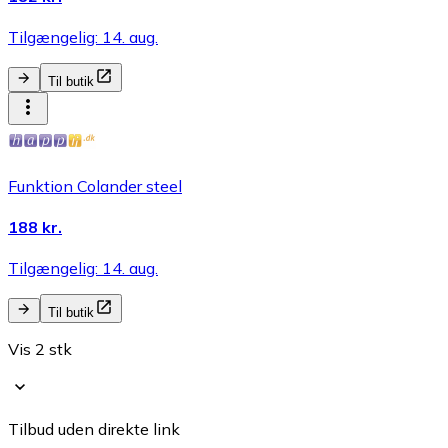
Tilgængelig: 14. aug.
Til butik
Funktion Colander steel
188 kr.
Tilgængelig: 14. aug.
Til butik
Vis 2 stk
Tilbud uden direkte link