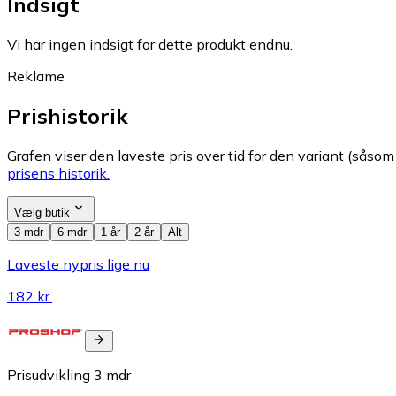
Indsigt
Vi har ingen indsigt for dette produkt endnu.
Reklame
Prishistorik
Grafen viser den laveste pris over tid for den variant (såsom f
prisens historik.
Vælg butik
3 mdr
6 mdr
1 år
2 år
Alt
Laveste nypris lige nu
182 kr.
Prisudvikling
3
mdr