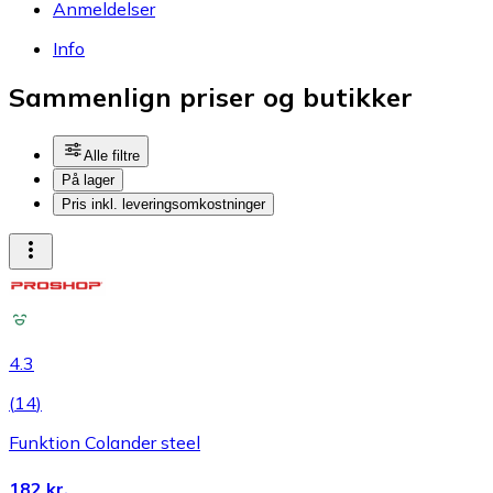
Anmeldelser
Info
Sammenlign priser og butikker
Alle filtre
På lager
Pris inkl. leveringsomkostninger
4.3
(
14
)
Funktion Colander steel
182 kr.