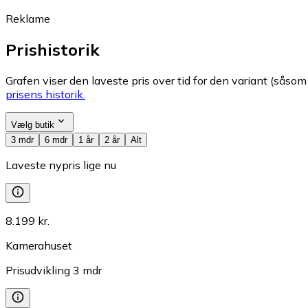
Reklame
Prishistorik
Grafen viser den laveste pris over tid for den variant (såsom f
prisens historik.
Vælg butik
3 mdr
6 mdr
1 år
2 år
Alt
Laveste nypris lige nu
8.199 kr.
Kamerahuset
Prisudvikling
3
mdr