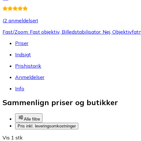
(
2 anmeldelser
)
Fast/Zoom: Fast objektiv, Billedstabilisator: Nej, Objektivfa
Priser
Indsigt
Prishistorik
Anmeldelser
Info
Sammenlign priser og butikker
Alle filtre
Pris inkl. leveringsomkostninger
Vis 1 stk