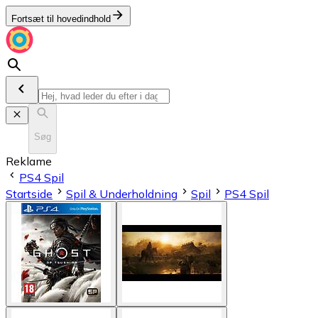
Fortsæt til hovedindhold
Søg
Reklame
PS4 Spil
Startside
Spil & Underholdning
Spil
PS4 Spil