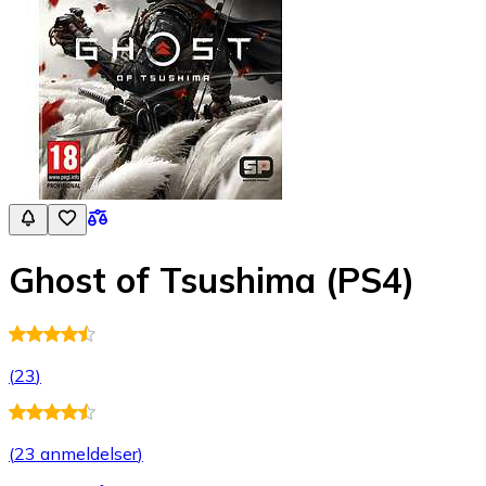
Ghost of Tsushima (PS4)
(
23
)
(
23 anmeldelser
)