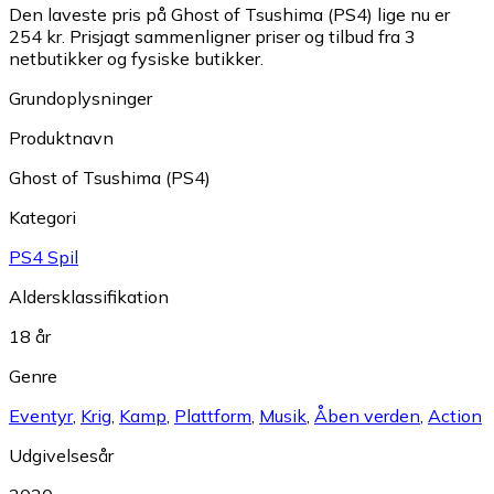
Den laveste pris på Ghost of Tsushima (PS4) lige nu er
254 kr.
Prisjagt sammenligner priser og tilbud fra 3
netbutikker og fysiske butikker.
Grundoplysninger
Produktnavn
Ghost of Tsushima (PS4)
Kategori
PS4 Spil
Aldersklassifikation
18 år
Genre
Eventyr
,
Krig
,
Kamp
,
Plattform
,
Musik
,
Åben verden
,
Action
Udgivelsesår