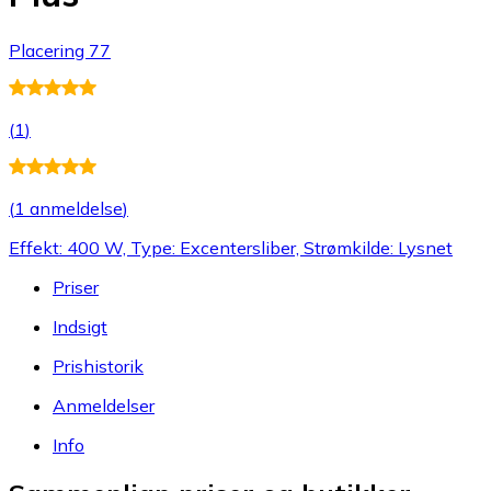
Placering 77
(
1
)
(
1 anmeldelse
)
Effekt: 400 W, Type: Excentersliber, Strømkilde: Lysnet
Priser
Indsigt
Prishistorik
Anmeldelser
Info