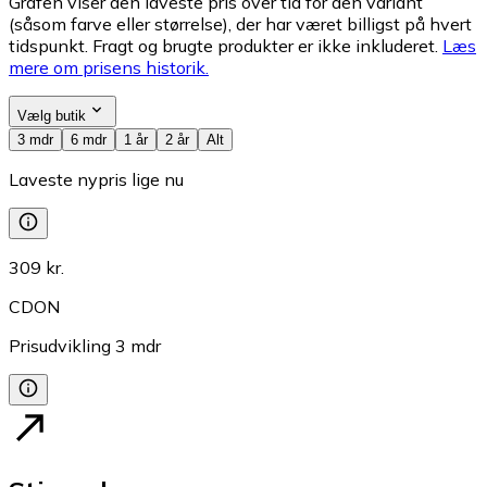
Grafen viser den laveste pris over tid for den variant
(såsom farve eller størrelse), der har været billigst på hvert
tidspunkt. Fragt og brugte produkter er ikke inkluderet.
Læs
mere om prisens historik.
Vælg butik
3 mdr
6 mdr
1 år
2 år
Alt
Laveste nypris lige nu
309 kr.
CDON
Prisudvikling
3
mdr