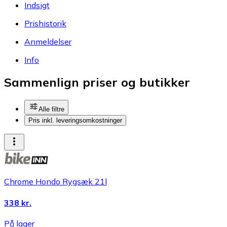
Indsigt
Prishistorik
Anmeldelser
Info
Sammenlign priser og butikker
Alle filtre
Pris inkl. leveringsomkostninger
Chrome Hondo Rygsæk 21l
338 kr.
På lager