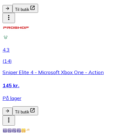
Til butik
4.3
(
14
)
Sniper Elite 4 - Microsoft Xbox One - Action
145 kr.
På lager
Til butik