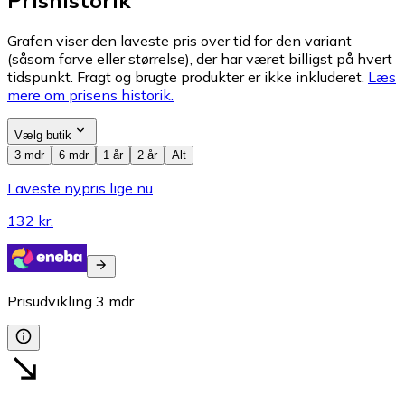
Grafen viser den laveste pris over tid for den variant
(såsom farve eller størrelse), der har været billigst på hvert
tidspunkt. Fragt og brugte produkter er ikke inkluderet.
Læs
mere om prisens historik.
Vælg butik
3 mdr
6 mdr
1 år
2 år
Alt
Laveste nypris lige nu
132 kr.
Prisudvikling
3
mdr