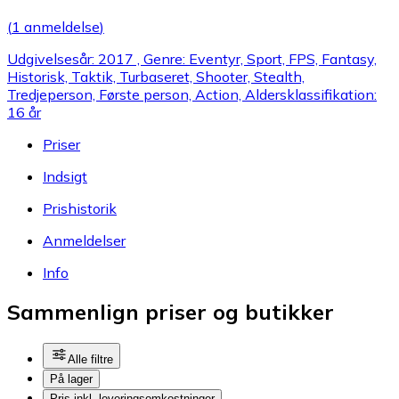
(
1 anmeldelse
)
Udgivelsesår: 2017 , Genre: Eventyr, Sport, FPS, Fantasy,
Historisk, Taktik, Turbaseret, Shooter, Stealth,
Tredjeperson, Første person, Action, Aldersklassifikation:
16 år
Priser
Indsigt
Prishistorik
Anmeldelser
Info
Sammenlign priser og butikker
Alle filtre
På lager
Pris inkl. leveringsomkostninger