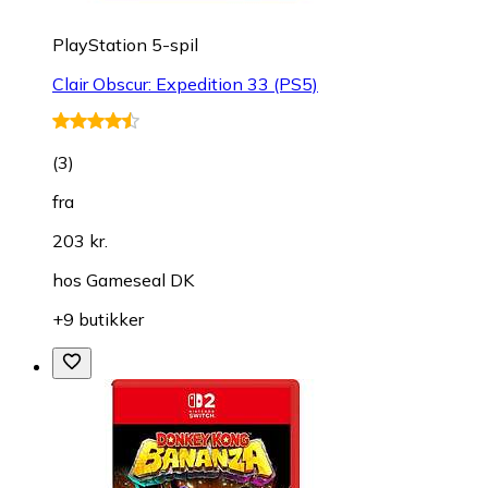
PlayStation 5-spil
Clair Obscur: Expedition 33 (PS5)
(
3
)
fra
203 kr.
hos
Gameseal DK
+9 butikker