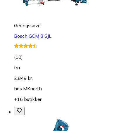
Geringssave
Bosch GCM 8 SJL
(
10
)
fra
2.849 kr.
hos
MKnorth
+16 butikker