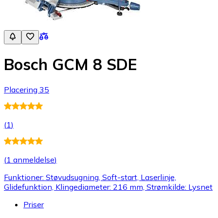
Bosch GCM 8 SDE
Placering 35
(
1
)
(
1 anmeldelse
)
Funktioner: Støvudsugning, Soft-start, Laserlinje,
Glidefunktion, Klingediameter: 216 mm, Strømkilde: Lysnet
Priser