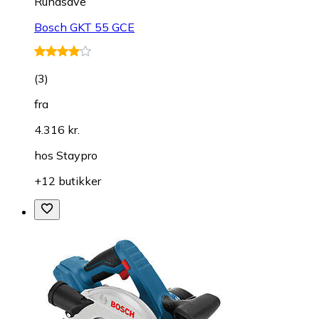
Rundsave
Bosch GKT 55 GCE
(
3
)
fra
4.316 kr.
hos
Staypro
+12 butikker