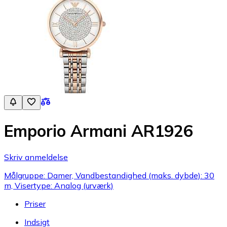
Emporio Armani AR1926
Skriv anmeldelse
Målgruppe: Damer, Vandbestandighed (maks. dybde): 30
m, Visertype: Analog (urværk)
Priser
Indsigt