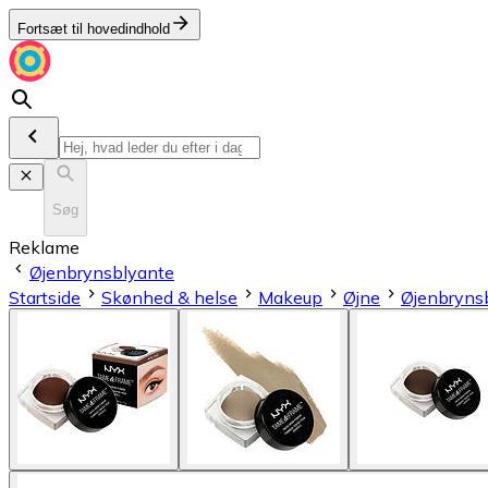
Fortsæt til hovedindhold
Søg
Reklame
Øjenbrynsblyante
Startside
Skønhed & helse
Makeup
Øjne
Øjenbryns