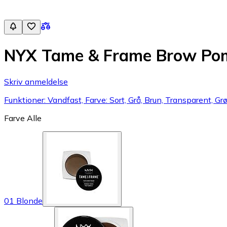
NYX Tame & Frame Brow Po
Skriv anmeldelse
Funktioner: Vandfast, Farve: Sort, Grå, Brun, Transparent, Grø
Farve
Alle
01 Blonde