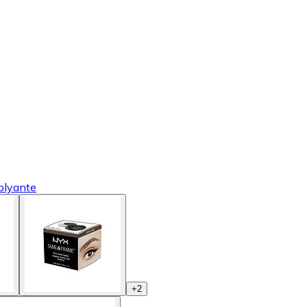
blyante
+
2