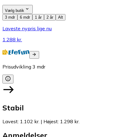
Vælg butik
3 mdr
6 mdr
1 år
2 år
Alt
Laveste nypris lige nu
1.288 kr.
Prisudvikling
3
mdr
Stabil
Lavest
:
1.102 kr.
|
Højest
:
1.298 kr.
Anmeldelser