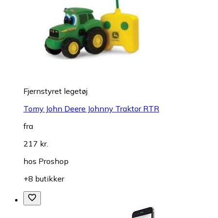
Fjernstyret legetøj
Tomy John Deere Johnny Traktor RTR
fra
217 kr.
hos
Proshop
+8 butikker