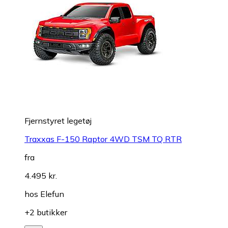
Fjernstyret legetøj
Traxxas F-150 Raptor 4WD TSM TQ RTR
fra
4.495 kr.
hos
Elefun
+2 butikker