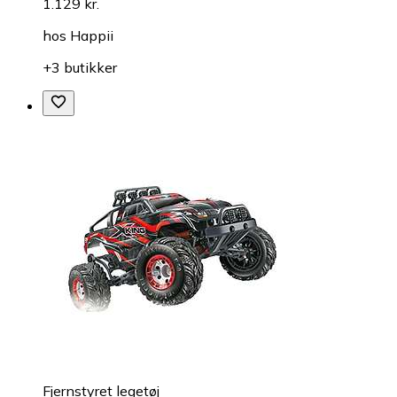
1.129 kr.
hos
Happii
+3 butikker
Fjernstyret legetøj