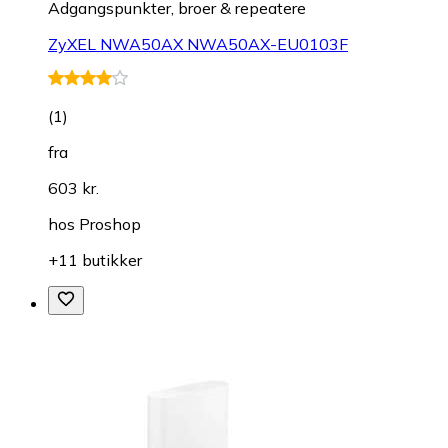
Adgangspunkter, broer & repeatere
ZyXEL NWA50AX NWA50AX-EU0103F
(
1
)
fra
603 kr.
hos
Proshop
+11 butikker