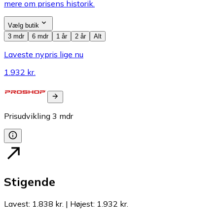
mere om prisens historik.
Vælg butik
3 mdr
6 mdr
1 år
2 år
Alt
Laveste nypris lige nu
1.932 kr.
Prisudvikling
3
mdr
Stigende
Lavest
:
1.838 kr.
|
Højest
:
1.932 kr.