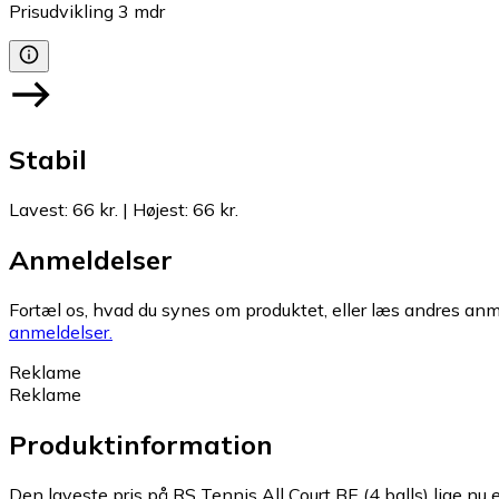
Prisudvikling
3
mdr
Stabil
Lavest
:
66 kr.
|
Højest
:
66 kr.
Anmeldelser
Fortæl os, hvad du synes om produktet, eller læs andres anme
anmeldelser.
Reklame
Reklame
Produktinformation
Den laveste pris på RS Tennis All Court BE (4 balls) lige nu e