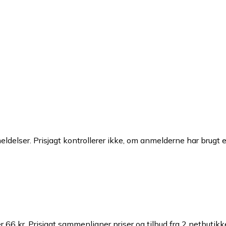
ldelser. Prisjagt kontrollerer ikke, om anmelderne har brugt 
r 66 kr.
Prisjagt sammenligner priser og tilbud fra 2 netbutikk