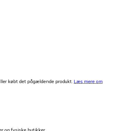
eller købt det pågældende produkt.
Læs mere om
er og fysiske butikker.