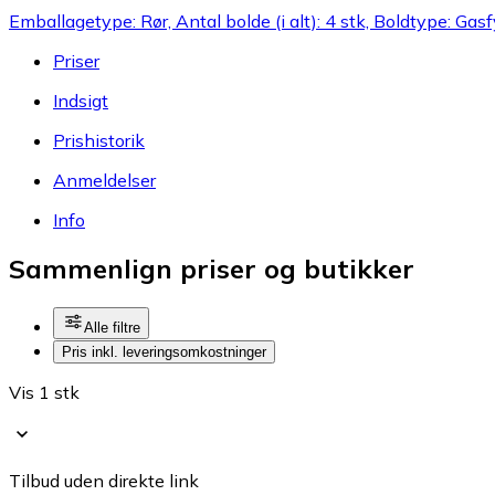
Emballagetype: Rør, Antal bolde (i alt): 4 stk, Boldtype: Gasf
Priser
Indsigt
Prishistorik
Anmeldelser
Info
Sammenlign priser og butikker
Alle filtre
Pris inkl. leveringsomkostninger
Vis 1 stk
Tilbud uden direkte link