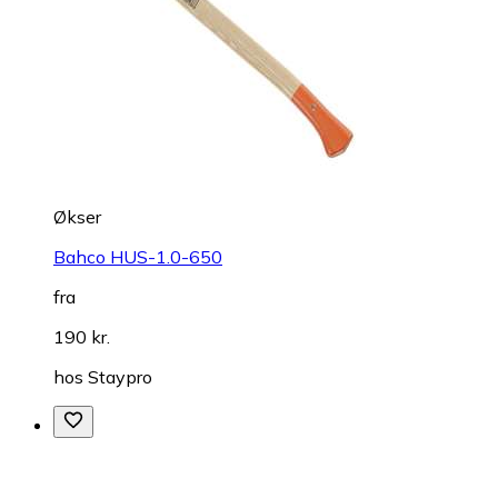
Økser
Bahco HUS-1.0-650
fra
190 kr.
hos
Staypro