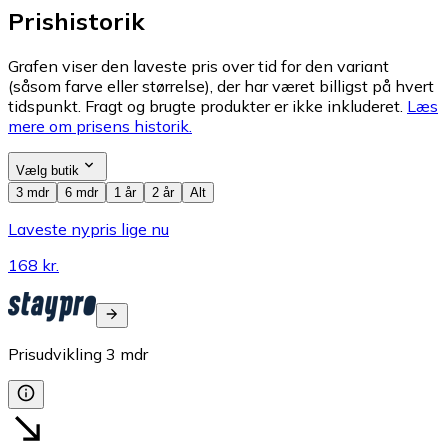
Prishistorik
Grafen viser den laveste pris over tid for den variant
(såsom farve eller størrelse), der har været billigst på hvert
tidspunkt. Fragt og brugte produkter er ikke inkluderet.
Læs
mere om prisens historik.
Vælg butik
3 mdr
6 mdr
1 år
2 år
Alt
Laveste nypris lige nu
168 kr.
Prisudvikling
3
mdr