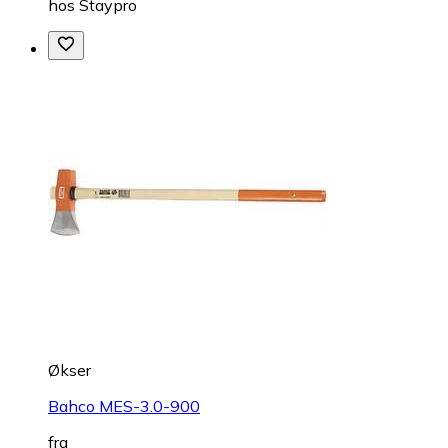
hos
Staypro
Økser
Bahco MES-3.0-900
fra