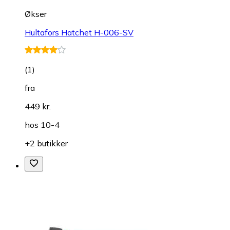
Økser
Hultafors Hatchet H-006-SV
(
1
)
fra
449 kr.
hos
10-4
+2 butikker