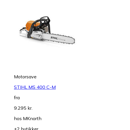
Motorsave
STIHL MS 400 C-M
fra
9.295 kr.
hos
MKnorth
+2 butikker