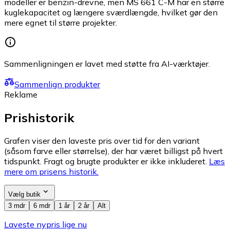
modeller er benzin-drevne, men MS 661 C-M har en større
kuglekapacitet og længere sværdlængde, hvilket gør den
mere egnet til større projekter.
Sammenligningen er lavet med støtte fra AI-værktøjer.
Sammenlign produkter
Reklame
Prishistorik
Grafen viser den laveste pris over tid for den variant
(såsom farve eller størrelse), der har været billigst på hvert
tidspunkt. Fragt og brugte produkter er ikke inkluderet.
Læs
mere om prisens historik.
Vælg butik
3 mdr
6 mdr
1 år
2 år
Alt
Laveste nypris lige nu