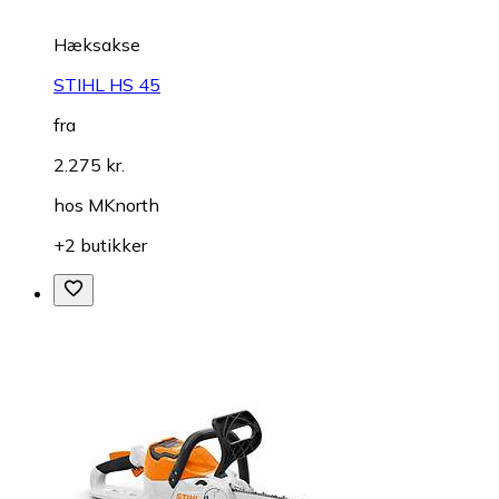
Hæksakse
STIHL HS 45
fra
2.275 kr.
hos
MKnorth
+2 butikker