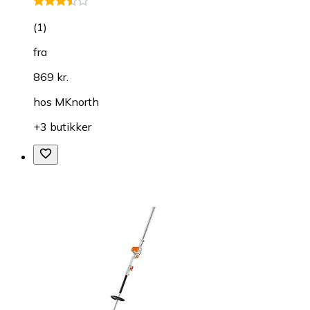
(
1
)
fra
869 kr.
hos
MKnorth
+3 butikker