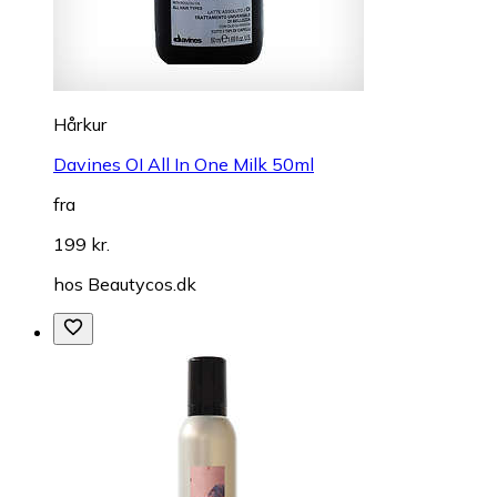
Hårkur
Davines OI All In One Milk 50ml
fra
199 kr.
hos
Beautycos.dk