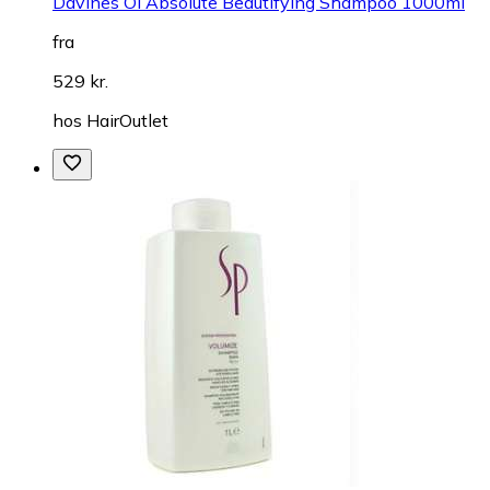
Davines OI Absolute Beautifying Shampoo 1000ml
fra
529 kr.
hos
HairOutlet