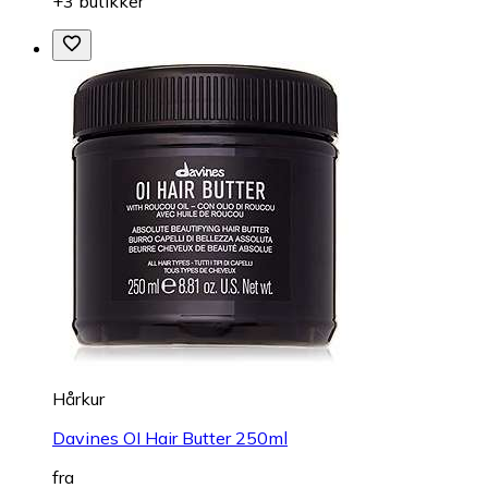
+3 butikker
Hårkur
Davines OI Hair Butter 250ml
fra