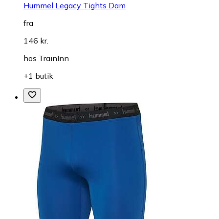
Hummel Legacy Tights Dam
fra
146 kr.
hos
TrainInn
+1 butik