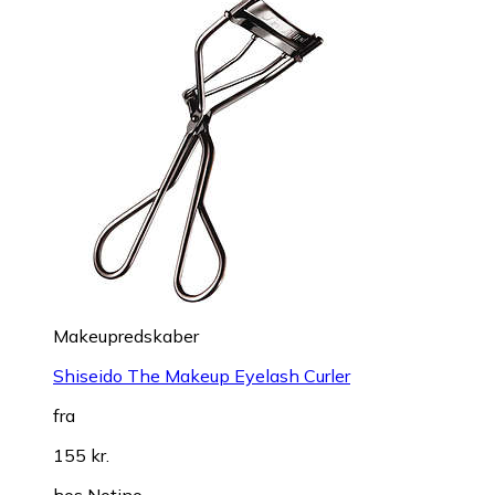
Makeupredskaber
Shiseido The Makeup Eyelash Curler
fra
155 kr.
hos
Notino