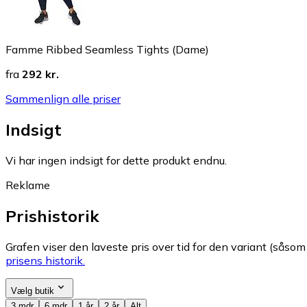
Famme Ribbed Seamless Tights (Dame)
fra
292 kr.
Sammenlign alle priser
Indsigt
Vi har ingen indsigt for dette produkt endnu.
Reklame
Prishistorik
Grafen viser den laveste pris over tid for den variant (såsom f
prisens historik.
Vælg butik
3 mdr
6 mdr
1 år
2 år
Alt