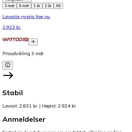
3 mdr
6 mdr
1 år
2 år
Alt
Laveste nypris lige nu
2.923 kr.
Prisudvikling
3
mdr
Stabil
Lavest
:
2.831 kr.
|
Højest
:
2.924 kr.
Anmeldelser