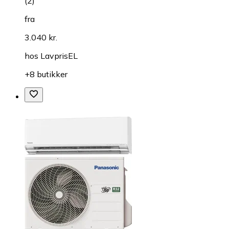
(
2
)
fra
3.040 kr.
hos
LavprisEL
+8 butikker