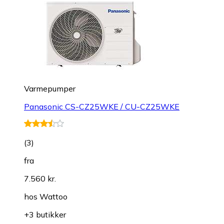
Varmepumper
Panasonic CS-CZ25WKE / CU-CZ25WKE
(
3
)
fra
7.560 kr.
hos
Wattoo
+3 butikker