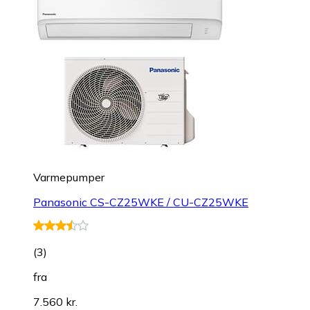
Varmepumper
Panasonic CS-CZ25WKE / CU-CZ25WKE
(
3
)
fra
7.560 kr.