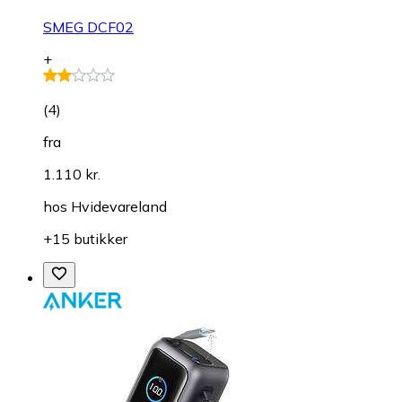
SMEG DCF02
+
(
4
)
fra
1.110 kr.
hos
Hvidevareland
+15 butikker