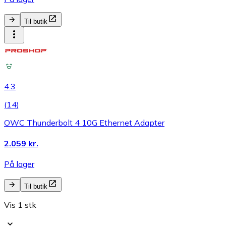
Til butik
4.3
(
14
)
OWC Thunderbolt 4 10G Ethernet Adapter
2.059 kr.
På lager
Til butik
Vis 1 stk