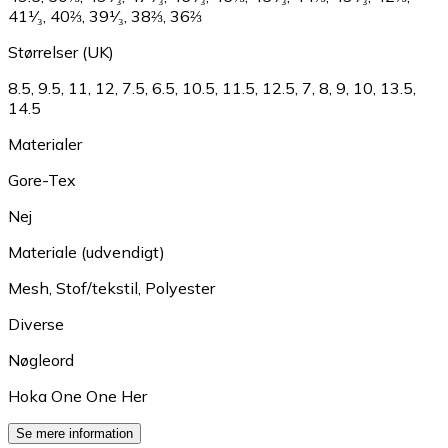
41¹⁄₃
,
40⅔
,
39¹⁄₃
,
38⅔
,
36⅔
Størrelser (UK)
8.5
,
9.5
,
11
,
12
,
7.5
,
6.5
,
10.5
,
11.5
,
12.5
,
7
,
8
,
9
,
10
,
13.5
,
14.5
Materialer
Gore-Tex
Nej
Materiale (udvendigt)
Mesh
,
Stof/tekstil
,
Polyester
Diverse
Nøgleord
Hoka One One Her
Se mere information