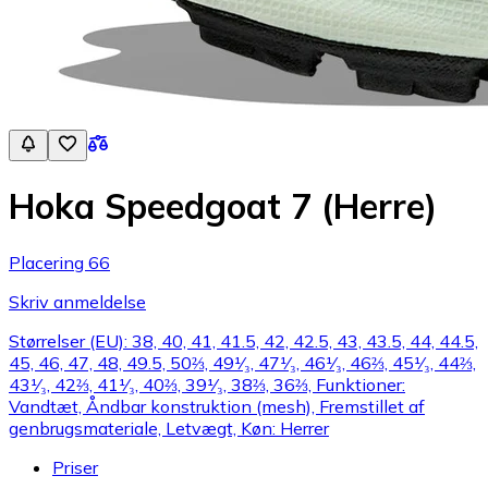
Hoka Speedgoat 7 (Herre)
Placering 66
Skriv anmeldelse
Størrelser (EU): 38, 40, 41, 41.5, 42, 42.5, 43, 43.5, 44, 44.5,
45, 46, 47, 48, 49.5, 50⅔, 49¹⁄₃, 47¹⁄₃, 46¹⁄₃, 46⅔, 45¹⁄₃, 44⅔,
43¹⁄₃, 42⅔, 41¹⁄₃, 40⅔, 39¹⁄₃, 38⅔, 36⅔, Funktioner:
Vandtæt, Åndbar konstruktion (mesh), Fremstillet af
genbrugsmateriale, Letvægt, Køn: Herrer
Priser