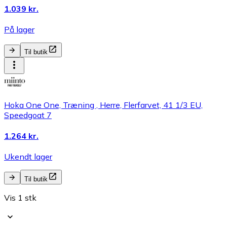
1.039 kr.
På lager
Til butik
Hoka One One, Træning , Herre, Flerfarvet, 41 1/3 EU,
Speedgoat 7
1.264 kr.
Ukendt lager
Til butik
Vis 1 stk