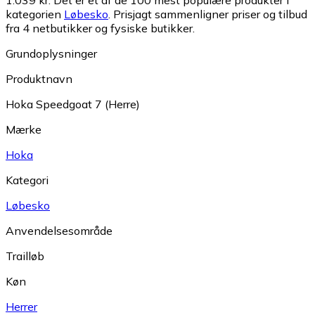
1.039 kr.
Det er et af de 100 mest populære produkter i
kategorien
Løbesko
.
Prisjagt sammenligner priser og tilbud
fra 4 netbutikker og fysiske butikker.
Grundoplysninger
Produktnavn
Hoka Speedgoat 7 (Herre)
Mærke
Hoka
Kategori
Løbesko
Anvendelsesområde
Trailløb
Køn
Herrer