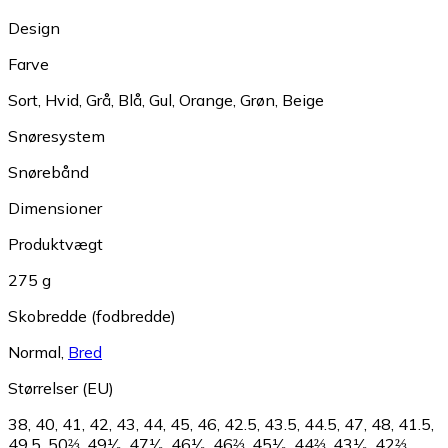
Design
Farve
Sort
,
Hvid
,
Grå
,
Blå
,
Gul
,
Orange
,
Grøn
,
Beige
Snøresystem
Snørebånd
Dimensioner
Produktvægt
275 g
Skobredde (fodbredde)
Normal
,
Bred
Størrelser (EU)
38
,
40
,
41
,
42
,
43
,
44
,
45
,
46
,
42.5
,
43.5
,
44.5
,
47
,
48
,
41.5
,
49.5
,
50⅔
,
49¹⁄₃
,
47¹⁄₃
,
46¹⁄₃
,
46⅔
,
45¹⁄₃
,
44⅔
,
43¹⁄₃
,
42⅔
,