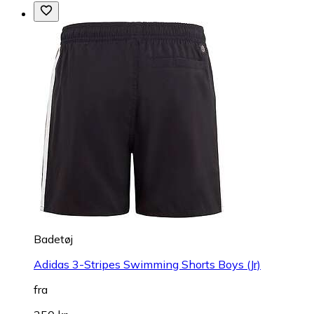
Badetøj
Adidas 3-Stripes Swimming Shorts Boys (Jr)
fra