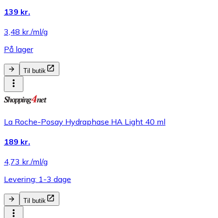
139 kr.
3,48 kr./ml/g
På lager
Til butik
La Roche-Posay Hydraphase HA Light 40 ml
189 kr.
4,73 kr./ml/g
Levering: 1-3 dage
Til butik