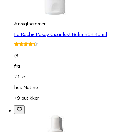
Ansigtscremer
La Roche Posay Cicaplast Balm B5+ 40 ml
(
3
)
fra
71 kr.
hos
Notino
+9 butikker