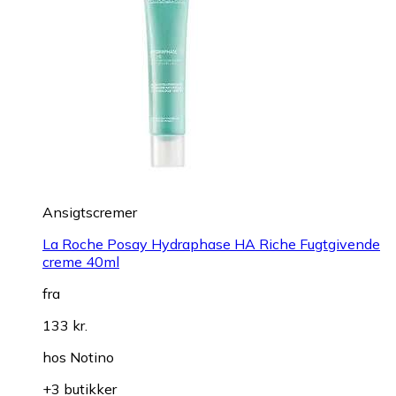
Ansigtscremer
La Roche Posay Hydraphase HA Riche Fugtgivende
creme 40ml
fra
133 kr.
hos
Notino
+3 butikker