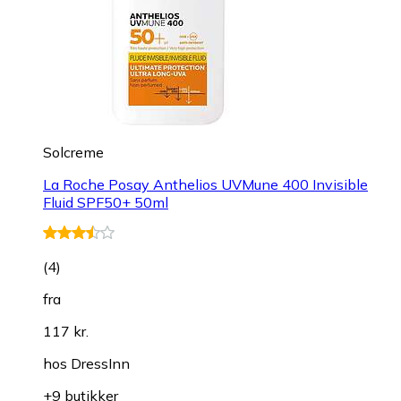
Solcreme
La Roche Posay Anthelios UVMune 400 Invisible
Fluid SPF50+ 50ml
(
4
)
fra
117 kr.
hos
DressInn
+9 butikker