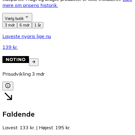
mere om prisens historik.
Vælg butik
3 mdr
6 mdr
1 år
Laveste nypris lige nu
139 kr.
Prisudvikling
3
mdr
Faldende
Lavest
:
133 kr.
|
Højest
:
195 kr.