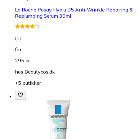
La Roche Posay Hyalu B5 Anti-Wrinkle Repairing &
Replumping Serum 30ml
(
1
)
fra
295 kr.
hos
Beautycos.dk
+5 butikker