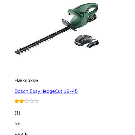
Hæksakse
Bosch EasyHedgeCut 18-45
(
1
)
fra
564 kr.