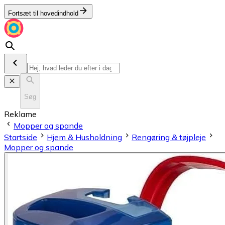
Fortsæt til hovedindhold
Søg
Reklame
Mopper og spande
Startside
Hjem & Husholdning
Rengøring & tøjpleje
Mopper og spande