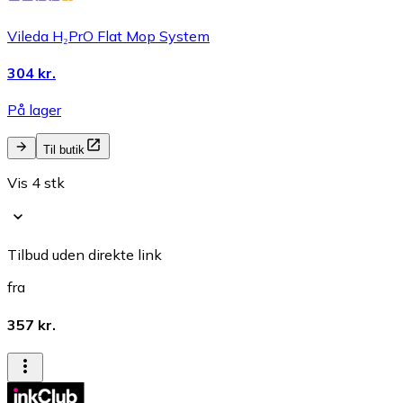
Vileda H₂PrO Flat Mop System
304 kr.
På lager
Til butik
Vis 4 stk
Tilbud uden direkte link
fra
357 kr.