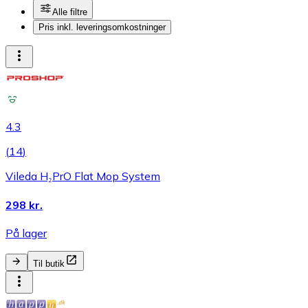
Alle filtre
Pris inkl. leveringsomkostninger
4.3
(
14
)
Vileda H₂PrO Flat Mop System
298 kr.
På lager
Til butik