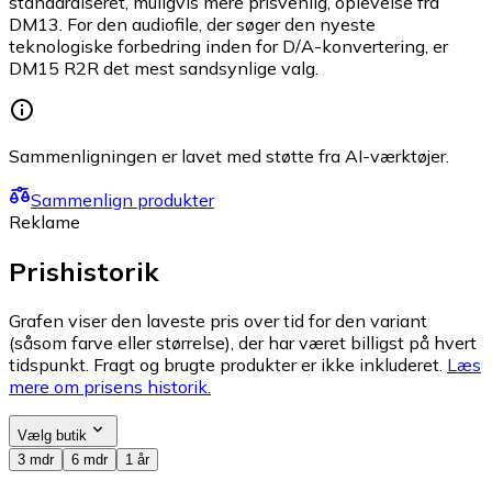
standardiseret, muligvis mere prisvenlig, oplevelse fra
DM13. For den audiofile, der søger den nyeste
teknologiske forbedring inden for D/A-konvertering, er
DM15 R2R det mest sandsynlige valg.
Sammenligningen er lavet med støtte fra AI-værktøjer.
Sammenlign produkter
Reklame
Prishistorik
Grafen viser den laveste pris over tid for den variant
(såsom farve eller størrelse), der har været billigst på hvert
tidspunkt. Fragt og brugte produkter er ikke inkluderet.
Læs
mere om prisens historik.
Vælg butik
3 mdr
6 mdr
1 år