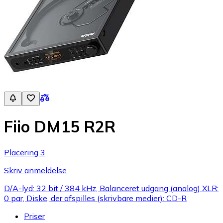
Fiio DM15 R2R
Placering 3
Skriv anmeldelse
D/A-lyd: 32 bit / 384 kHz, Balanceret udgang (analog) XLR:
0 par, Diske, der afspilles (skrivbare medier): CD-R
Priser