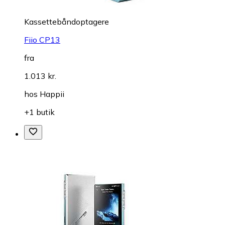
Kassettebåndoptagere
Fiio CP13
fra
1.013 kr.
hos
Happii
+1 butik