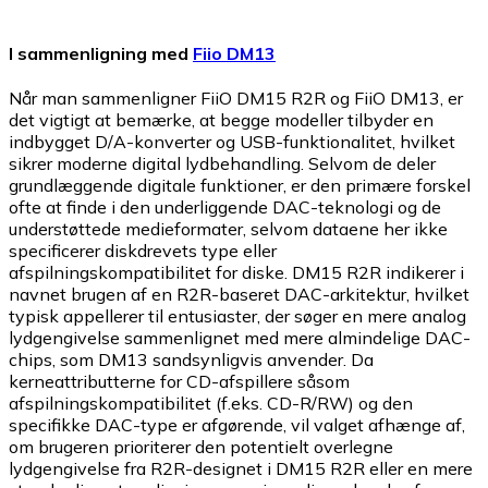
I sammenligning med
Fiio DM13
Når man sammenligner FiiO DM15 R2R og FiiO DM13, er
det vigtigt at bemærke, at begge modeller tilbyder en
indbygget D/A-konverter og USB-funktionalitet, hvilket
sikrer moderne digital lydbehandling. Selvom de deler
grundlæggende digitale funktioner, er den primære forskel
ofte at finde i den underliggende DAC-teknologi og de
understøttede medieformater, selvom dataene her ikke
specificerer diskdrevets type eller
afspilningskompatibilitet for diske. DM15 R2R indikerer i
navnet brugen af en R2R-baseret DAC-arkitektur, hvilket
typisk appellerer til entusiaster, der søger en mere analog
lydgengivelse sammenlignet med mere almindelige DAC-
chips, som DM13 sandsynligvis anvender. Da
kerneattributterne for CD-afspillere såsom
afspilningskompatibilitet (f.eks. CD-R/RW) og den
specifikke DAC-type er afgørende, vil valget afhænge af,
om brugeren prioriterer den potentielt overlegne
lydgengivelse fra R2R-designet i DM15 R2R eller en mere