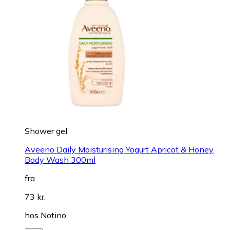
Shower gel
Aveeno Daily Moisturising Yogurt Apricot & Honey
Body Wash 300ml
fra
73 kr.
hos
Notino