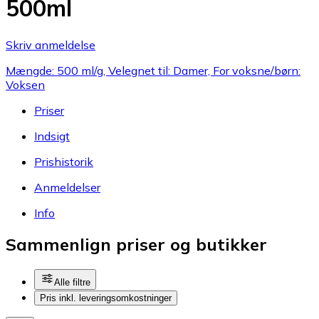
500ml
Skriv anmeldelse
Mængde: 500 ml/g, Velegnet til: Damer, For voksne/børn:
Voksen
Priser
Indsigt
Prishistorik
Anmeldelser
Info
Sammenlign priser og butikker
Alle filtre
Pris inkl. leveringsomkostninger