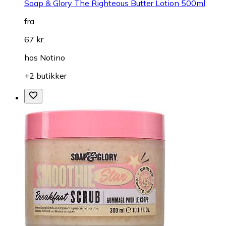
Soap & Glory The Righteous Butter Lotion 500ml
fra
67 kr.
hos
Notino
+2 butikker