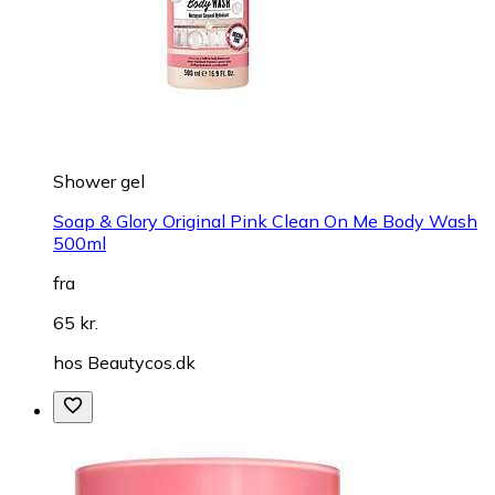
Shower gel
Soap & Glory Original Pink Clean On Me Body Wash
500ml
fra
65 kr.
hos
Beautycos.dk