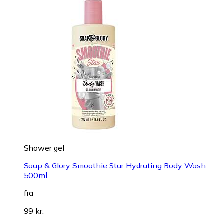
Shower gel
Soap & Glory Smoothie Star Hydrating Body Wash
500ml
fra
99 kr.