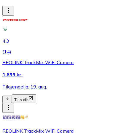
4.3
(
14
)
REOLINK TrackMix WiFi Camera
1.699 kr.
Tilgængelig: 19. aug.
Til butik
REOLINK TrackMix WiFi Camera