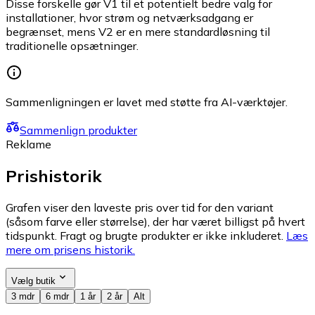
Disse forskelle gør V1 til et potentielt bedre valg for
installationer, hvor strøm og netværksadgang er
begrænset, mens V2 er en mere standardløsning til
traditionelle opsætninger.
Sammenligningen er lavet med støtte fra AI-værktøjer.
Sammenlign produkter
Reklame
Prishistorik
Grafen viser den laveste pris over tid for den variant
(såsom farve eller størrelse), der har været billigst på hvert
tidspunkt. Fragt og brugte produkter er ikke inkluderet.
Læs
mere om prisens historik.
Vælg butik
3 mdr
6 mdr
1 år
2 år
Alt