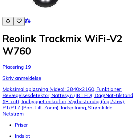
Reolink Trackmix WiFi-V2
W760
Placering 19
Skriv anmeldelse
Maksimal opløsning (video): 3840x2160, Funktioner:
Bevægelsesdetektor, Nattesyn (IR LED), Dag/Nat-tilstand
(IR-cut), Indbygget mikrofon, Vejrbestandig (fugt/støv),
PT/PTZ (Pan-Tilt-Zoom), Indspilning, Strømkilde:
Netstrøm
Priser
Indsigt